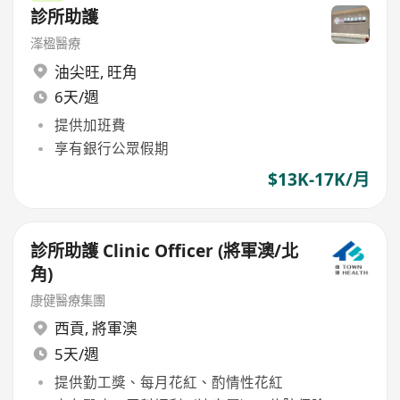
診所助護
溄楹醫療
油尖旺
,
旺角
6天/週
提供加班費
享有銀行公眾假期
$13K-17K/月
診所助護 Clinic Officer (將軍澳/北
角)
康健醫療集團
西貢
,
將軍澳
5天/週
提供勤工獎、每月花紅、酌情性花紅