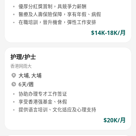
優厚分紅獎賞制，具競爭力薪酬
醫療及人壽保險保障，享有年假、病假
在職培訓，晉升機會，彈性工作安排
$14K-18K/月
护理/护士
香港网雨大
大埔
,
大埔
6天/週
协助办理专才工作签证
享受香港强基金、休假
提供语言培训、文化适应及心理支持
$20K/月