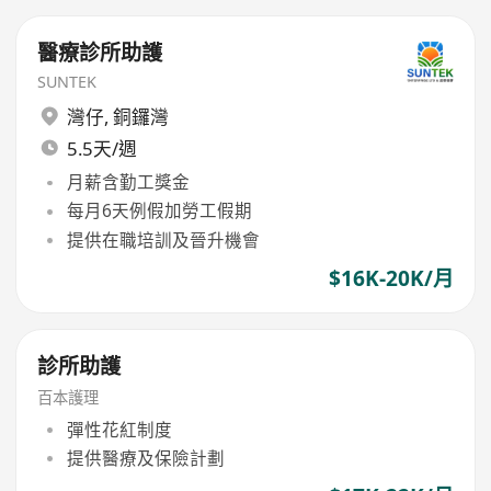
醫療診所助護
SUNTEK
灣仔
,
銅鑼灣
5.5天/週
月薪含勤工獎金
每月6天例假加勞工假期
提供在職培訓及晉升機會
$16K-20K/月
診所助護
百本護理
彈性花紅制度
提供醫療及保險計劃