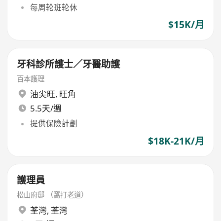
每周轮班轮休
$15K/月
牙科診所護士／牙醫助護
百本護理
油尖旺
,
旺角
5.5天/週
提供保險計劃
$18K-21K/月
護理員
松山府邸 （窩打老道）
荃灣
,
荃灣