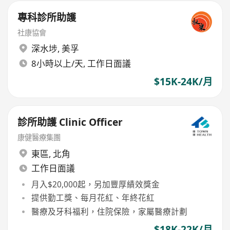
專科診所助護
社康協會
深水埗
,
美孚
8小時以上/天, 工作日面議
$15K-24K/月
診所助護 Clinic Officer
康健醫療集團
東區
,
北角
工作日面議
月入$20,000起，另加豐厚績效獎金
提供勤工獎、每月花紅、年終花紅
醫療及牙科福利，住院保險，家屬醫療計劃
$18K-22K/月