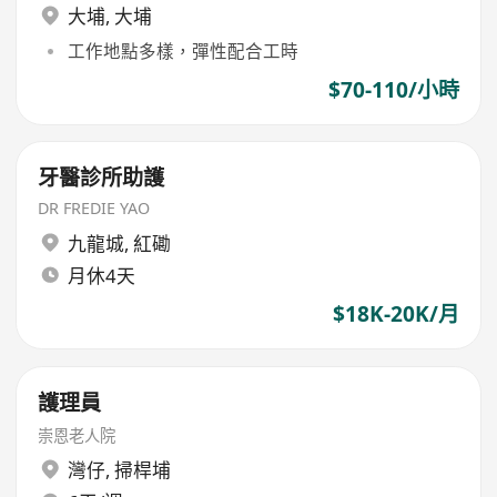
大埔
,
大埔
工作地點多樣，彈性配合工時
$70-110/小時
牙醫診所助護
DR FREDIE YAO
九龍城
,
紅磡
月休4天
$18K-20K/月
護理員
崇恩老人院
灣仔
,
掃桿埔