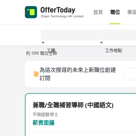
首頁
職位
專
工種
工作地點
約 599 職位空缺
經驗
為這次搜尋的未來上新職位創建
訂閱
兼職/全職補習導師 (中國語文)
不限經驗
學士
薪資面議