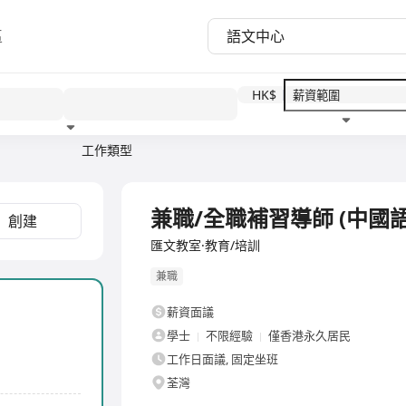
區
HK$
工作類型
教育程度
福利待遇
全職
兼職/全職補習導師 (中國語
創建
匯文教室·教育/培訓
兼職
薪資面議
學士
不限經驗
僅香港永久居民
工作日面議, 固定坐班
荃灣