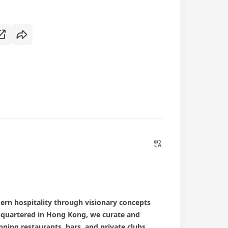
ern hospitality through visionary concepts
dquartered in Hong Kong, we curate and
ning restaurants, bars, and private clubs