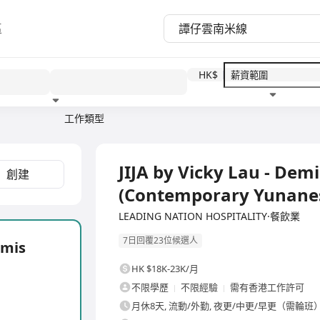
區
HK$
工作類型
教育程度
福利待遇
全職
JIJA by Vicky Lau - De
創建
(Contemporary Yunane
LEADING NATION HOSPITALITY·餐飲業
7日回覆23位候選人
mmis
HK $18K-23K/月
不限學歷
不限經驗
需有香港工作許可
月休8天, 流動/外勤, 夜更/中更/早更（需輪班