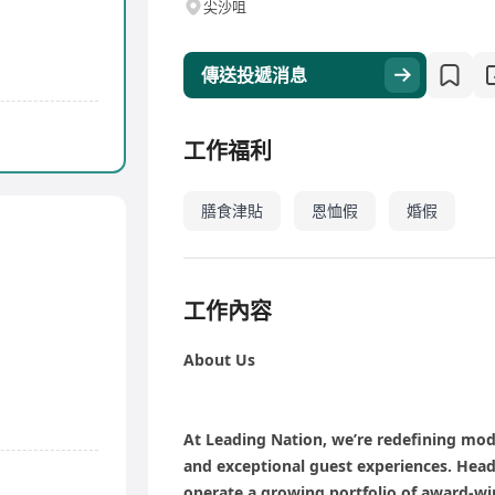
尖沙咀
傳送投遞消息
工作福利
膳食津貼
恩恤假
婚假
工作內容
About Us
At Leading Nation, we’re redefining mod
and exceptional guest experiences. Hea
operate a growing portfolio of award-win