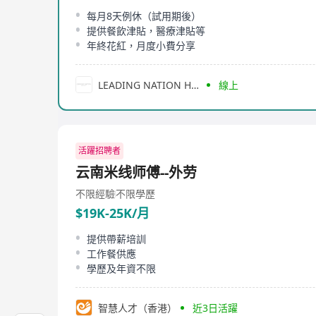
每月8天例休（試用期後）
提供餐飲津貼，醫療津貼等
年終花紅，月度小費分享
LEADING NATION HOSPITALITY
線上
活躍招聘者
云南米线师傅--外劳
不限經驗
不限學歷
$19K-25K/月
提供帶薪培訓
工作餐供應
學歷及年資不限
智慧人才（香港）
近3日活躍