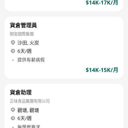
$14K-17K/月
貨倉管理員
御安國際集團
沙田
,
火炭
6天/週
提供有薪病假
$14K-15K/月
貨倉助理
正味食品集團有限公司
觀塘
,
觀塘
6天/週
無學歷要求