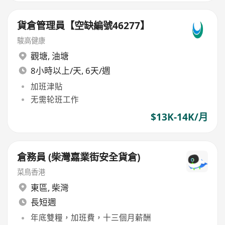
貨倉管理員【空缺編號46277】
駿高健康
觀塘
,
油塘
8小時以上/天, 6天/週
加班津貼
无需轮班工作
$13K-14K/月
倉務員 (柴灣嘉業街安全貨倉)
菜鳥香港
東區
,
柴灣
長短週
年底雙糧，加班費，十三個月薪酬