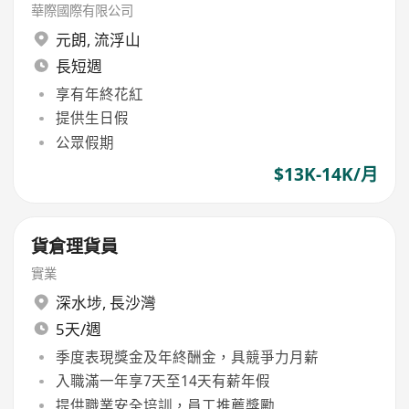
華際國際有限公司
元朗
,
流浮山
長短週
享有年終花紅
提供生日假
公眾假期
$13K-14K/月
貨倉理貨員
實業
深水埗
,
長沙灣
5天/週
季度表現獎金及年終酬金，具競爭力月薪
入職滿一年享7天至14天有薪年假
提供職業安全培訓，員工推薦獎勵