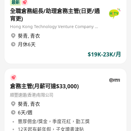
最新
全職倉務組長/助理倉務主管(日更/通
宵更)
Hong Kong Technology Venture Company Limited(HKTV)
葵青
,
青衣
月休6天
$19K-23K/月
倉務主管(月薪可達$33,000)
順豐速運(香港)有限公司
葵青
,
青衣
6天/週
豐厚佣金/獎金，季度花紅，勤工獎
12天起有薪年假，子女讀書津貼