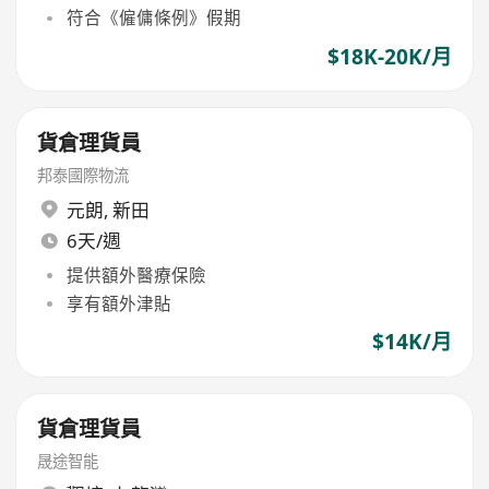
符合《僱傭條例》假期
$18K-20K/月
貨倉理貨員
邦泰國際物流
元朗
,
新田
6天/週
提供額外醫療保險
享有額外津貼
$14K/月
貨倉理貨員
晟途智能