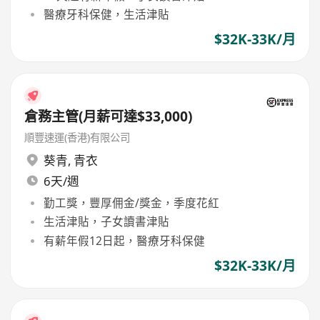
醫療牙科保健，生活津貼
$32K-33K/月
倉務主管(月薪可達$33,000)
順豐速運(香港)有限公司
葵青
,
青衣
6天/週
勤工獎，豐厚佣金/獎金，季度花紅
生活津貼，子女讀書津貼
有薪年假12日起，醫療牙科保健
$32K-33K/月