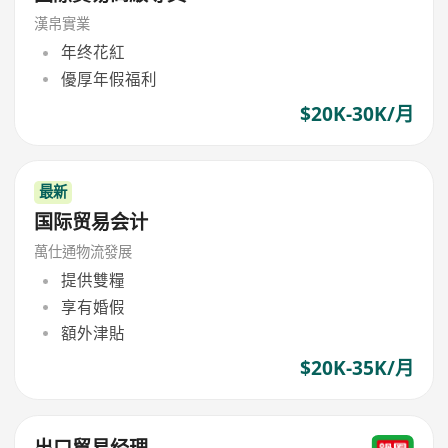
漢帛實業
年终花紅
優厚年假福利
$20K-30K/月
最新
国际贸易会计
萬仕通物流發展
提供雙糧
享有婚假
額外津貼
$20K-35K/月
出口貿易经理