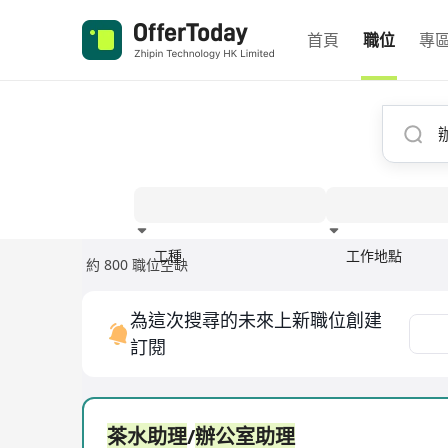
首頁
職位
專
工種
工作地點
約 800 職位空缺
經驗
為這次搜尋的未來上新職位創建
訂閱
茶水助理
/
辦公室助理