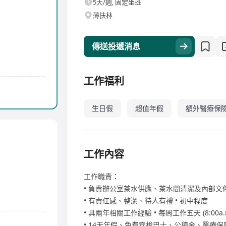
5天/週, 固定坐班
薄扶林
傳送投遞消息
工作福利
生日假
超值年假
額外醫療保
工作內容
工作職責：
• 負責辦公室茶水供應、茶水間清潔及內部文
• 有責任感、整潔、待人有禮 • 初中程度
• 具兩年相關工作經驗 • 每周工作五天 (8:00a.m.–
• 14天年假、免費穿梭巴士、公積金、醫療保