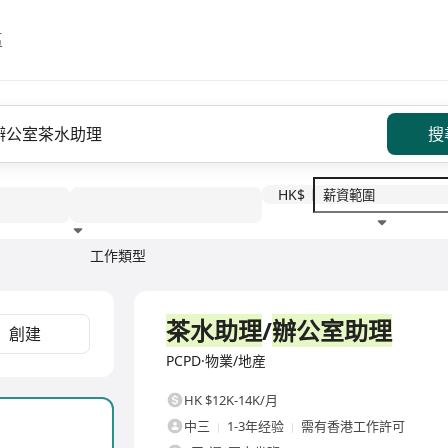
區
搜
HK$
工作類型
教育程度
福利待遇
全職
茶水助理
/
辦公室助理
創建
PCPD·物業/地産
HK $12K-14K/月
中三
1-3年经验
需有香港工作許可