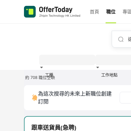
首頁
職位
專
工種
工作地點
約 708 職位空缺
經驗
為這次搜尋的未來上新職位創建
訂閱
跟車送貨員(急聘)