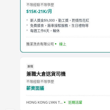
不限經驗
不限學歷
$15K-21K/月
新人獎金$9,000，勤工獎，酌情性花紅
免費膳食，廠車接駁服務，生日禮物等
每週工作6天，輪休
雅潔洗衣有限公司
線上
兼職
兼職大倉送貨司機
不限經驗
不限學歷
薪資面議
HONG KONG LYAN TRADING LIMITED
近期活躍