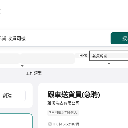
區
搜
HK$
工作類型
教育程度
福利待遇
全職
跟車送貨員(急聘)
創建
雅潔洗衣有限公司
7日回覆4位候選人
HK $15K-21K/月