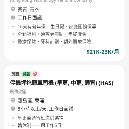
Hong Kong Technology Venture Company Limited(HKTV)
葵青
,
青衣
工作日面議
16天有薪年假，生日假，家庭關懷假等
全勤福利，通宵更津貼，年終獎金
醫療保險，牙科計劃，額外醫療保險
$21K-23K/月
兼職
最新
停機坪拖頭車司機 (早更, 中更, 通宵) (HAS)
飛勁貨運
離島區
,
東涌
8小時以上/天, 工作日面議
早更至通宵班次供選擇
輪休制，一週工作5日