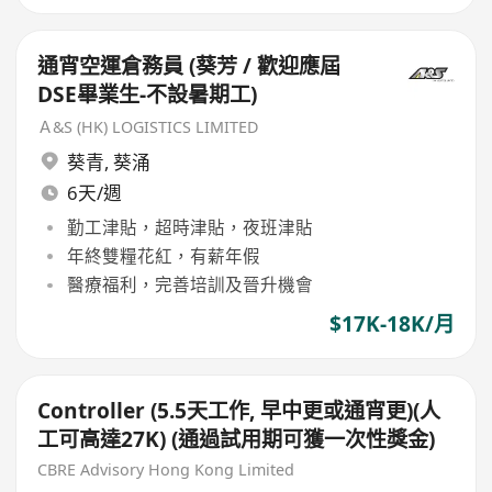
通宵空運倉務員 (葵芳 / 歡迎應屆
DSE畢業生-不設暑期工)
Ａ&S (HK) LOGISTICS LIMITED
葵青
,
葵涌
6天/週
勤工津貼，超時津貼，夜班津貼
年終雙糧花紅，有薪年假
醫療福利，完善培訓及晉升機會
$17K-18K/月
Controller (5.5天工作, 早中更或通宵更)(人
工可高達27K) (通過試用期可獲一次性獎金)
CBRE Advisory Hong Kong Limited