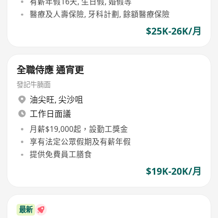
有薪年假16天, 生日假, 婚假等
醫療及人壽保險, 牙科計劃, 餘額醫療保險
$25K-26K/月
全職侍應 通宵更
發記牛腩面
油尖旺
,
尖沙咀
工作日面議
月薪$19,000起，設勤工獎金
享有法定公眾假期及有薪年假
提供免費員工膳食
$19K-20K/月
最新