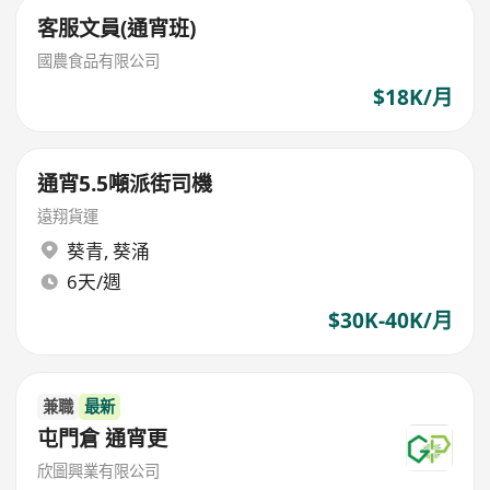
客服文員(通宵班)
國農食品有限公司
$18K/月
通宵5.5噸派街司機
遠翔貨運
葵青
,
葵涌
6天/週
$30K-40K/月
兼職
最新
屯門倉 通宵更
欣圖興業有限公司