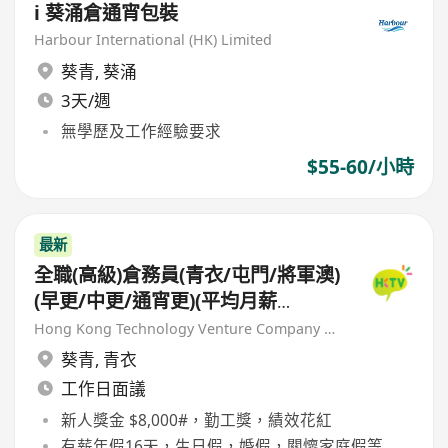
i 葵涌倉通宵包裝
Harbour International (HK) Limited
葵青
,
葵涌
3天/週
無學歷及工作經驗要求
$55-60/小時
最新
全職(高級)倉務員(青衣/屯門/將軍澳)
(早更/中更/通宵更)(平均月薪
HK$16,000-18,000) [另有新人獎金
Hong Kong Technology Venture Company Limited(HKTV)
$8,000#]
葵青
,
青衣
工作日面議
新人獎金 $8,000#，勤工獎，績效花紅
有薪年假16天，生日假，婚假，關懷家庭假等