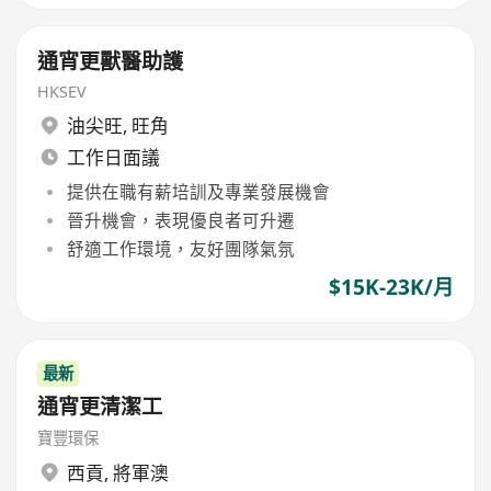
通宵更獸醫助護
HKSEV
油尖旺
,
旺角
工作日面議
提供在職有薪培訓及專業發展機會
晉升機會，表現優良者可升遷
舒適工作環境，友好團隊氣氛
$15K-23K/月
最新
通宵更清潔工
寶豐環保
西貢
,
將軍澳