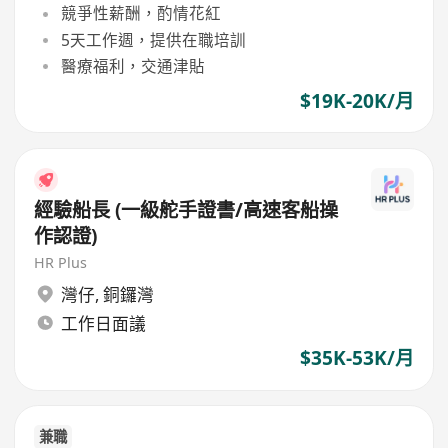
競爭性薪酬，酌情花紅
5天工作週，提供在職培訓
醫療福利，交通津貼
$19K-20K/月
經驗船長 (一級舵手證書/高速客船操
作認證)
HR Plus
灣仔
,
銅鑼灣
工作日面議
$35K-53K/月
兼職