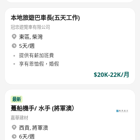
本地旅遊巴車長(五天工作)
冠忠遊覽車有限公司
東區
,
柴灣
5天/週
提供有薪加班費
享有恩恤假，婚假
$20K-22K/月
最新
躉船機手/ 水手 (將軍澳）
嘉華建材
西貢
,
將軍澳
6天/週