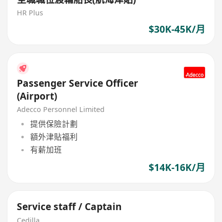
HR Plus
$30K-45K/月
Passenger Service Officer
(Airport)
Adecco Personnel Limited
提供保險計劃
額外津貼福利
有薪加班
$14K-16K/月
Service staff / Captain
Cedilla