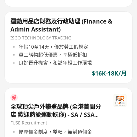
運動用品店財務及行政助理 (Finance &
Admin Assistant)
ISGO TECHNOLOGY TRADING
年假10至14天，優於勞工假規定
員工購物超低優惠，享極低折扣
良好晉升機會，和諧年輕工作環境
$16K-18K/月
全球頂尖戶外攀登品牌 (全港首間分
店 歡迎熱愛運動既你) - SA / SSA
(20日假|高底薪|雙糧|)
FUSE Recruitment
優厚佣金制度，雙糧，無封頂佣金