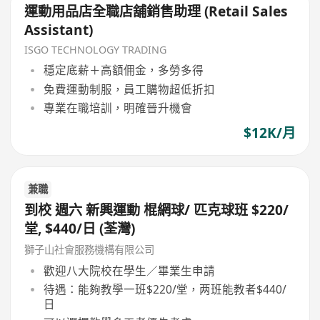
運動用品店全職店舖銷售助理 (Retail Sales
Assistant)
ISGO TECHNOLOGY TRADING
穩定底薪＋高額佣金，多勞多得
免費運動制服，員工購物超低折扣
專業在職培訓，明確晉升機會
$12K/月
兼職
到校 週六 新興運動 棍網球/ 匹克球班 $220/
堂, $440/日 (荃灣)
獅子山社會服務機構有限公司
歡迎八大院校在學生／畢業生申請
待遇：能夠教學一班$220/堂，两班能教者$440/
日