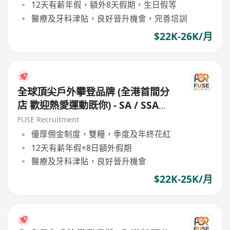
12天有薪年假，額外8天假期，生日假等
醫療及牙科津貼，良好晉升機會，完善培訓
$22K-26K/月
全球頂尖戶外攀登品牌 (全港首間分
店 歡迎熱愛運動既你) - SA / SSA
(20日假|高底薪|雙糧)
FUSE Recruitment
優厚佣金制度，雙糧，季度及年終花紅
12天有薪年假+8日額外假期
醫療及牙科津貼，良好晉升機會
$22K-25K/月