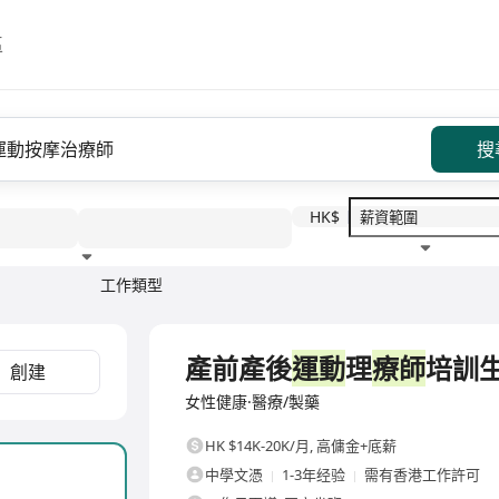
區
搜
HK$
工作類型
教育程度
福利待遇
全職
產前產後
運動
理
療師
培訓
創建
女性健康·醫療/製藥
HK $14K-20K/月
,
高傭金+底薪
中學文憑
1-3年经验
需有香港工作許可