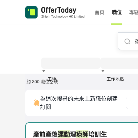
首頁
職位
專
工種
工作地點
約 800 職位空缺
經驗
為這次搜尋的未來上新職位創建
訂閱
產前產後
運動
理
療師
培訓生