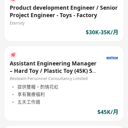
Product development Engineer / Senior
Project Engineer - Toys - Factory
Eternity
$30K-35K/月
Assistant Engineering Manager
– Hard Toy / Plastic Toy (45K) 5
Days
Besteam Personnel Consultancy Limited
提供雙糧，酌情花紅
享有醫療福利
五天工作週
$45K/月