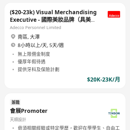
($20-23k) Visual Merchandising
Executive - 國際美妝品牌（具美妝
品牌/Multi-brand VM經驗者優先
Adecco Personnel Limited
考慮）
南區
,
大潭
8小時以上/天, 5天/週
無上限佣金制度
優厚年假待遇
提供牙科及保險計劃
$20K-23K/月
兼職
會展Promoter
天順設計
毋須相關經驗或特定學歷，歡迎在學學生、自由工