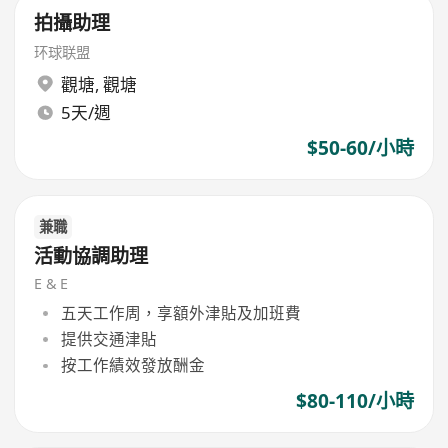
拍攝助理
环球联盟
觀塘
,
觀塘
5天/週
$50-60/小時
兼職
活動協調助理
E & E
五天工作周，享額外津貼及加班費
提供交通津貼
按工作績效發放酬金
$80-110/小時