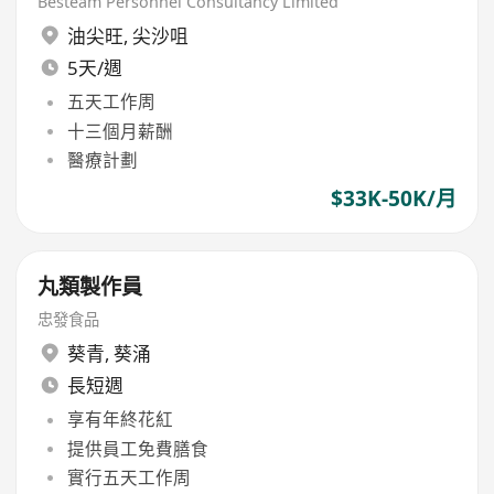
Besteam Personnel Consultancy Limited
油尖旺
,
尖沙咀
5天/週
五天工作周
十三個月薪酬
醫療計劃
$33K-50K/月
丸類製作員
忠發食品
葵青
,
葵涌
長短週
享有年終花紅
提供員工免費膳食
實行五天工作周