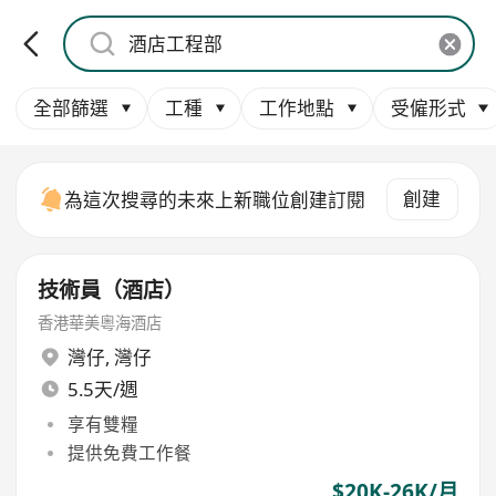
全部篩選
工種
工作地點
受僱形式
創建
為這次搜尋的未來上新職位創建訂閱
技術員（酒店）
香港華美粵海酒店
灣仔
,
灣仔
5.5天/週
享有雙糧
提供免費工作餐
$20K-26K/月