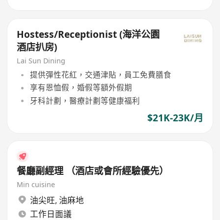
Hostess/Receptionist (海洋公園
酒店扒房)
Lai Sun Dining
提供彈性花紅，交通津貼，員工免費膳食
享有恩恤假，婚假等額外假期
牙科計劃，醫療計劃等健康福利
$21K-23K/月
餐廳副經理 （酒店或會所經驗優先）
Min cuisine
油尖旺
,
油麻地
工作日面議