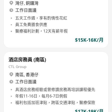
灣仔
,
銅鑼灣
工作日面議
五天工作週，享有酌情性花紅
員工免費膳食供應
醫療福利計劃，12天有薪年假
$15K-16K/月
酒店房務員 (南區)
CTL Group
南區
,
香港仔
工作日面議
具酒店房務經驗或曾修讀房務再培訓課程優先
年假11-16日，每月6-7日例假
福利包括加班津貼，跨區交通津貼，醫療保險
$17K-19K/月