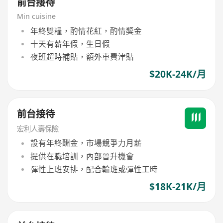
前台接待
Min cuisine
年終雙糧，酌情花紅，酌情獎金
十天有薪年假，生日假
夜班超時補貼，額外車費津貼
$20K-24K/月
前台接待
宏利人壽保險
設有年終酬金，市場競爭力月薪
提供在職培訓，內部晉升機會
彈性上班安排，配合輪班或彈性工時
$18K-21K/月