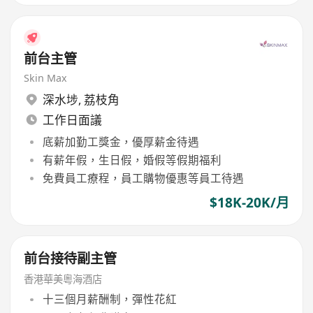
前台主管
Skin Max
深水埗
,
荔枝角
工作日面議
底薪加勤工獎金，優厚薪金待遇
有薪年假，生日假，婚假等假期福利
免費員工療程，員工購物優惠等員工待遇
$18K-20K/月
前台接待副主管
香港華美粵海酒店
十三個月薪酬制，彈性花紅