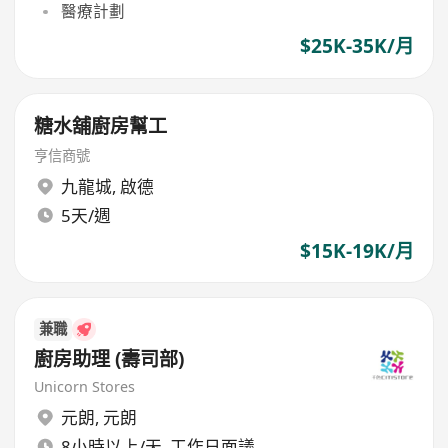
醫療計劃
$25K-35K/月
糖水舖廚房幫工
亨信商號
九龍城
,
啟德
5天/週
$15K-19K/月
兼職
廚房助理 (壽司部)
Unicorn Stores
元朗
,
元朗
8小時以上/天, 工作日面議