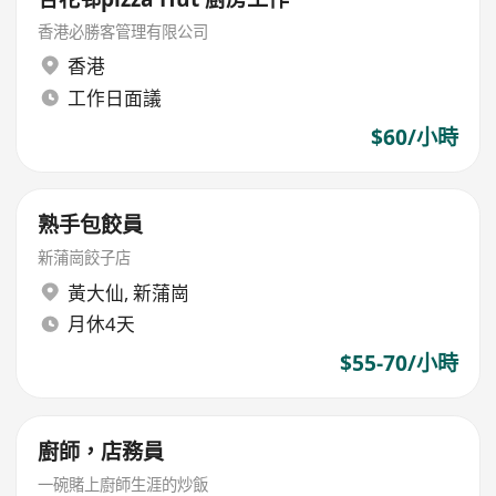
香港必勝客管理有限公司
香港
工作日面議
$60/小時
熟手包餃員
新蒲崗餃子店
黃大仙
,
新蒲崗
月休4天
$55-70/小時
廚師，店務員
一碗賭上廚師生涯的炒飯