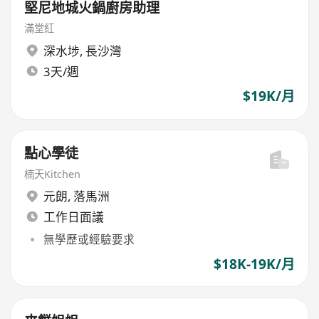
堅尼地城火鍋廚房助理
滿堂紅
深水埗
,
長沙灣
3天/週
$19K/月
點心學徒
楠天Kitchen
元朗
,
落馬洲
工作日面議
無學歷或經驗要求
$18K-19K/月