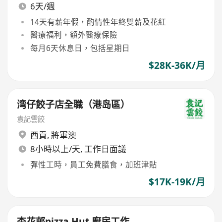
6天/週
14天有薪年假，酌情性年終雙薪及花紅
醫療福利，額外醫療保險
每月6天休息日，包括星期日
$28K-36K/月
湾仔餃子店全職（港岛區）
袁記雲餃
西貢
,
將軍澳
8小時以上/天, 工作日面議
彈性工時，員工免費膳食，加班津貼
$17K-19K/月
杏花邨pizza Hut 廚房工作