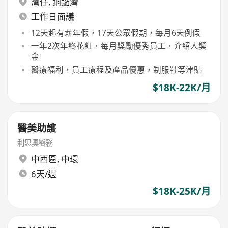
灣仔
,
銅鑼灣
工作日面議
12天起有薪年假，17天公眾假期，每月6天例假
一年2次年終花紅，每月獎勵優秀員工，介紹人獎
金
醫療福利，員工療程及產品優惠，制服鞋等津貼
$18K-22K/月
醫美助護
利思奧醫務
中西區
,
中環
6天/週
$18K-25K/月