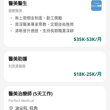
醫美醫生
健麗醫美
無上限佣金制度，勤工獎勵
資深醫美專家帶教，定期技術進修
清晰晉升通道，支持長期職業深耕
$35K-53K/月
醫美助護
利思奧醫務
$18K-25K/月
醫美治療師 (5天工作)
Perfect Medical
油尖旺
,
旺角