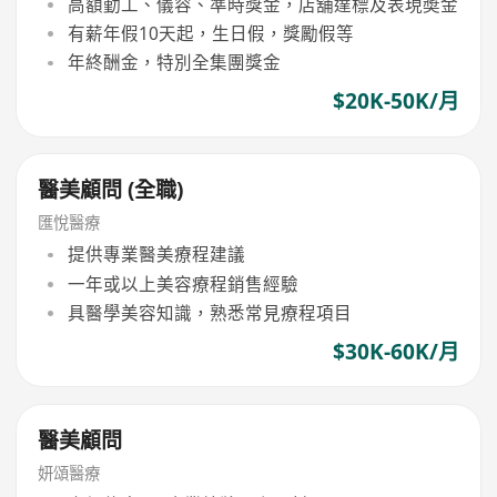
高額勤工、儀容、準時獎金，店舖達標及表現奬金
有薪年假10天起，生日假，獎勵假等
年終酬金，特別全集團獎金
$20K-50K/月
醫美顧問 (全職)
匯悅醫療
提供專業醫美療程建議
一年或以上美容療程銷售經驗
具醫學美容知識，熟悉常見療程項目
$30K-60K/月
醫美顧問
妍頌醫療