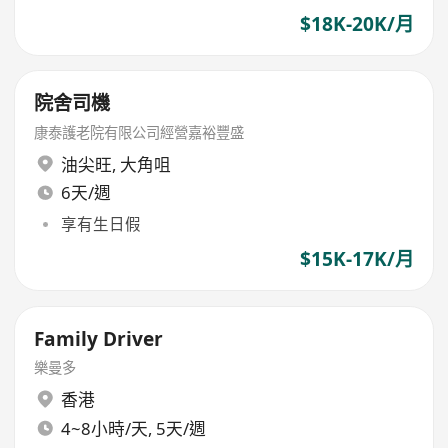
$18K-20K/月
院舍司機
康泰護老院有限公司經營嘉裕豐盛
油尖旺
,
大角咀
6天/週
享有生日假
$15K-17K/月
Family Driver
樂曼多
香港
4~8小時/天, 5天/週