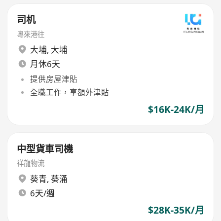
司机
粵來港往
大埔
,
大埔
月休6天
提供房屋津貼
全職工作，享額外津貼
$16K-24K/月
中型貨車司機
祥龍物流
葵青
,
葵涌
6天/週
$28K-35K/月