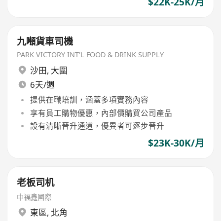
$22K-25K/月
九噸貨車司機
PARK VICTORY INT'L FOOD & DRINK SUPPLY
沙田
,
大圍
6天/週
提供在職培訓，涵蓋多項實務內容
享有員工購物優惠，內部價購買公司產品
設有清晰晉升通道，優異者可逐步晉升
$23K-30K/月
老板司机
中福鑫國際
東區
,
北角