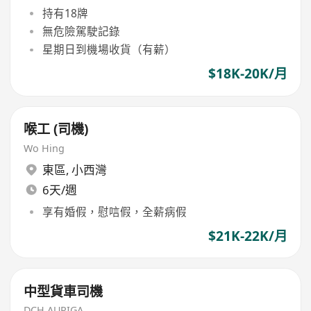
持有18牌
無危險駕駛記錄
星期日到機場收貨（有薪）
$18K-20K/月
喉工 (司機)
Wo Hing
東區
,
小西灣
6天/週
享有婚假，慰唁假，全薪病假
$21K-22K/月
中型貨車司機
DCH AURIGA