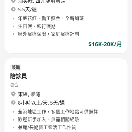
油尖旺
,
西九龍填海區
5.5天/週
年底花紅，勤工獎金，全薪加班
生日假，銀行假期
額外醫療保險，家庭醫療計劃
$16K-20K/月
兼職
陪診員
喜合
東區
,
柴灣
8小時以上/天, 5天/週
全港地區工作，多個工作地點可供選擇
歡迎新手加入，無需相關經驗
兼職/長期替工靈活工作性質