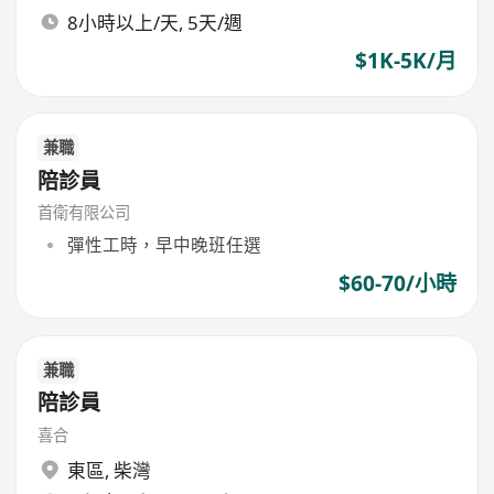
8小時以上/天, 5天/週
$1K-5K/月
兼職
陪診員
首衛有限公司
彈性工時，早中晚班任選
$60-70/小時
兼職
陪診員
喜合
東區
,
柴灣