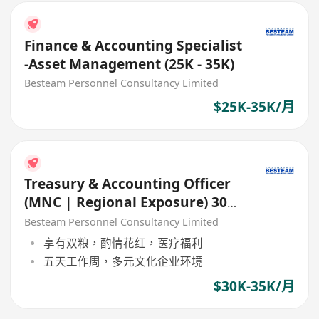
Finance & Accounting Specialist
-Asset Management (25K - 35K)
Besteam Personnel Consultancy Limited
$25K-35K/月
Treasury & Accounting Officer
(MNC | Regional Exposure) 30K
- 35K
Besteam Personnel Consultancy Limited
享有双粮，酌情花红，医疗福利
五天工作周，多元文化企业环境
$30K-35K/月