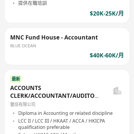
提供在職培訓
$20K-25K/月
MNC Fund House - Accountant
BLUE OCEAN
$40K-60K/月
最新
ACCOUNTS
CLERK/ACCOUNTANT/AUDITOR/
FIN ANAL/ACCOUNTS
獵佳有限公司
MANAGER/FINANCE MANAGER
Diploma in Accounting or related discipline
...
LCC II / LCC III / HKAAT / ACCA / HKICPA
qualification preferable