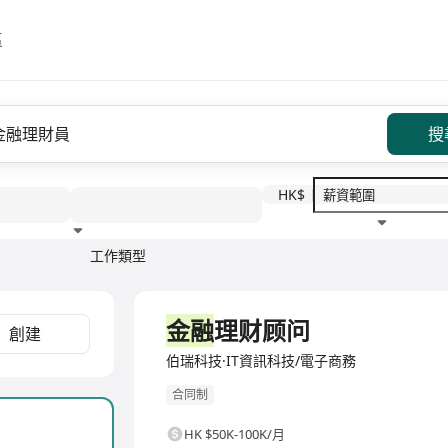
區
搜
HK$
工作類型
教育程度
福利待遇
全職
金融
理财顾问
創建
伯瑞科技·IT資訊科技/電子商務
合同制
HK $50K-100K/月