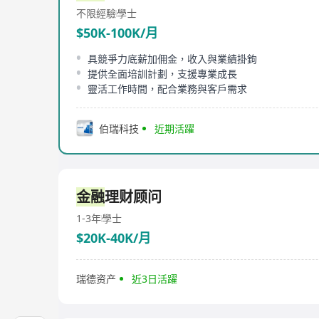
不限經驗
學士
$50K-100K/月
具競爭力底薪加佣金，收入與業績掛鉤
提供全面培訓計劃，支援專業成長
靈活工作時間，配合業務與客戶需求
伯瑞科技
近期活躍
金融
理财顾问
1-3年
學士
$20K-40K/月
瑞德资产
近3日活躍