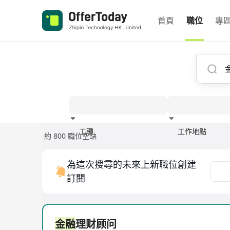
首頁
職位
專
工種
工作地點
約 800 職位空缺
經驗
為這次搜尋的未來上新職位創建
訂閱
金融
理财顾问