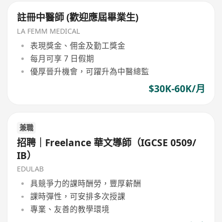
註冊中醫師 (歡迎應屆畢業生)
LA FEMM MEDICAL
表現獎金、佣金及勤工獎金
每月可享 7 日假期
優厚晉升機會，可躍升為中醫總監
$30K-60K/月
兼職
招聘｜Freelance 華文導師（IGCSE 0509/
IB）
EDULAB
具競爭力的課時酬勞，豐厚薪酬
課時彈性，可安排多次授課
專業、友善的教學環境