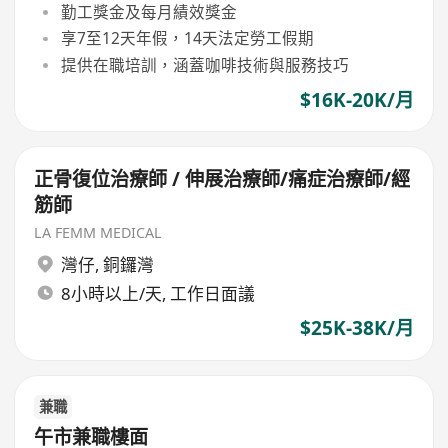
勤工獎金及每月績效獎金
享7至12天年假，14天法定勞工假期
提供在職培訓，涵蓋咖啡技術與服務技巧
$16K-20K/月
正骨復位治療師 / 伸展治療師/痛症治療師/經
筋師
LA FEMM MEDICAL
灣仔
,
銅鑼灣
8小時以上/天, 工作日面議
$25K-38K/月
兼職
午市兼職樓面