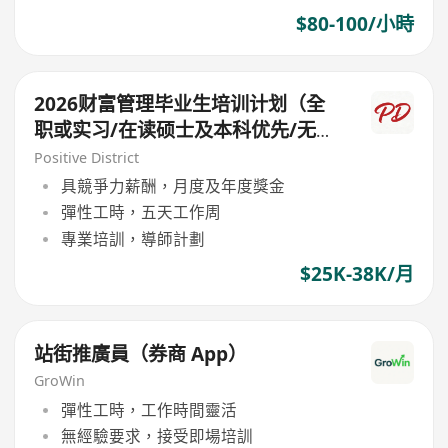
$80-100/小時
2026财富管理毕业生培训计划（全
职或实习/在读硕士及本科优先/无相
关工作经验要求)
Positive District
具競爭力薪酬，月度及年度獎金
彈性工時，五天工作周
專業培訓，導師計劃
$25K-38K/月
站街推廣員（券商 App）
GroWin
彈性工時，工作時間靈活
無經驗要求，接受即場培訓