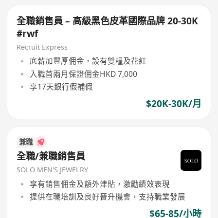
全職銷售員 – 高級黑色皮革國際品牌 20-30K
#rwf
Recruit Express
底薪加豐厚佣金，設有雙糧及花紅
入職首兩月保證佣金HKD 7,000
享17天銀行假補假
$20K-30K/月
兼職
全職/兼職銷售員
SOLO MEN'S JEWELRY
享有銷售佣金及額外津貼，激勵績效表現
提供在職培訓及良好晉升機會，支持職業發展
$65-85/小時