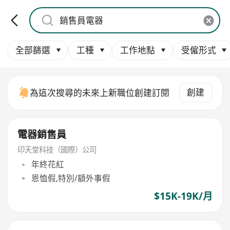
全部篩選
工種
工作地點
受僱形式
創建
為這次搜尋的未來上新職位創建訂閱
電器銷售員
印天堂科技（國際）公司
年終花紅
恩恤假,特別/額外事假
$15K-19K/月