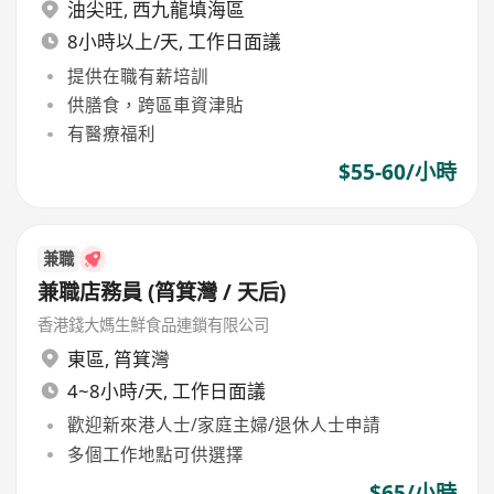
油尖旺
,
西九龍填海區
8小時以上/天, 工作日面議
提供在職有薪培訓
供膳食，跨區車資津貼
有醫療福利
$55-60/小時
兼職
兼職店務員 (筲箕灣 / 天后)
香港錢大媽生鮮食品連鎖有限公司
東區
,
筲箕灣
4~8小時/天, 工作日面議
歡迎新來港人士/家庭主婦/退休人士申請
多個工作地點可供選擇
$65/小時