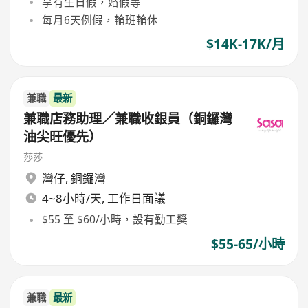
享有生日假，婚假等
每月6天例假，輪班輪休
$14K-17K/月
兼職
最新
兼職店務助理／兼職收銀員（銅鑼灣
油尖旺優先）
莎莎
灣仔
,
銅鑼灣
4~8小時/天, 工作日面議
$55 至 $60/小時，設有勤工獎
$55-65/小時
兼職
最新