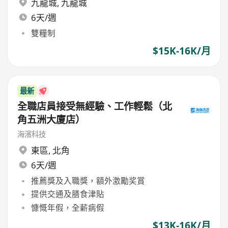
九龍城
,
九龍城
6天/週
雙糧制
$15K-16K/月
最新
全職店員接受無經驗、工作輕鬆（北
角五洲大廈店）
海濱科技
東區
,
北角
6天/週
推薦獎及入職獎，額外激勵奖賞
提供交通及膳食津貼
慷慨年假，全薪病假
$13K-16K/月