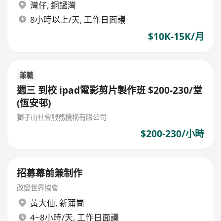
灣仔
,
銅鑼灣
8小時以上/天, 工作日面議
$10K-15K/月
兼職
週三 到校 ipad電影剪片製作班 $200-230/堂
(恆安邨)
獅子山社會服務機構有限公司
$200-230/小時
招募幕前兼制作
改變世界協會
黃大仙
,
新蒲崗
4~8小時/天, 工作日面議