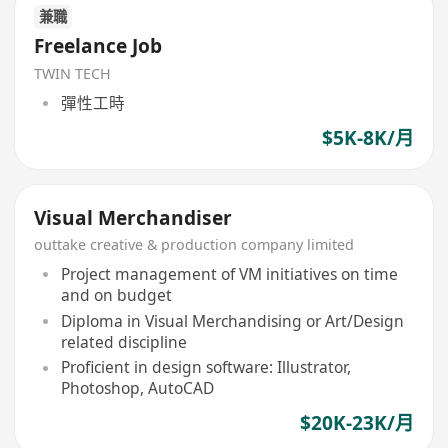
兼職
Freelance Job
TWIN TECH
彈性工時
$5K-8K/月
Visual Merchandiser
outtake creative & production company limited
Project management of VM initiatives on time
and on budget
Diploma in Visual Merchandising or Art/Design
related discipline
Proficient in design software: Illustrator,
Photoshop, AutoCAD
$20K-23K/月