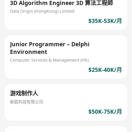
3D Algorithm Engineer 3D 算法工程師
Data Origin (HongKong) Limited
$35K-53K/月
Junior Programmer – Delphi
Environment
Computer Services & Management (HK)
$25K-40K/月
游戏制作人
新宸科技有限公司
$50K-75K/月