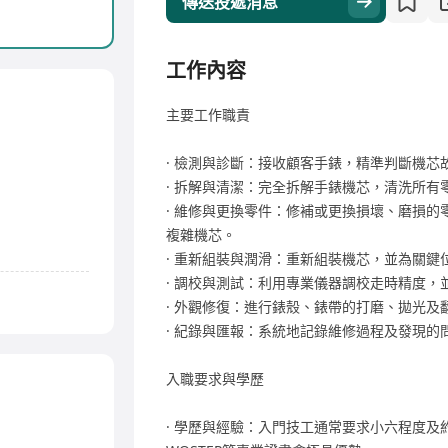
傳送投遞消息
工作內容
主要工作職責
· 檢測與診斷：接收顧客手錶，精準判斷機芯
· 拆解與清潔：完全拆解手錶機芯，清洗所有
· 維修與更換零件：修補或更換損壞、磨損
複雜機芯。
· 重新組裝與潤滑：重新組裝機芯，並為關鍵
· 調校與測試：利用專業儀器調校走時精度，
· 外觀修復：進行錶殼、錶帶的打磨、拋光及
· 紀錄與匯報：系統地記錄維修過程及發現的
入職要求與學歷
· 學歷與經驗：入門技工通常要求小六程度及