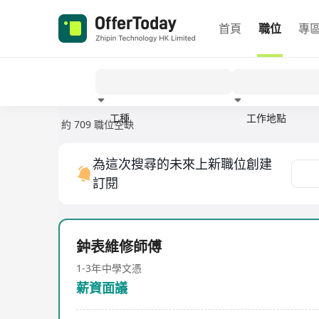
首頁
職位
專
工種
工作地點
約 709 職位空缺
經驗
為這次搜尋的未來上新職位創建
訂閱
鈡表維修師傅
1-3年
中學文憑
薪資面議