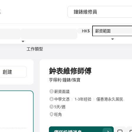
區
HK$
工作類型
教育程度
福利待遇
全職
鈡表維修師傅
創建
亨得利·鐘錶/珠寶
薪資面議
中學文憑
1-3年经验
僅香港永久居民
5天/週
旺角