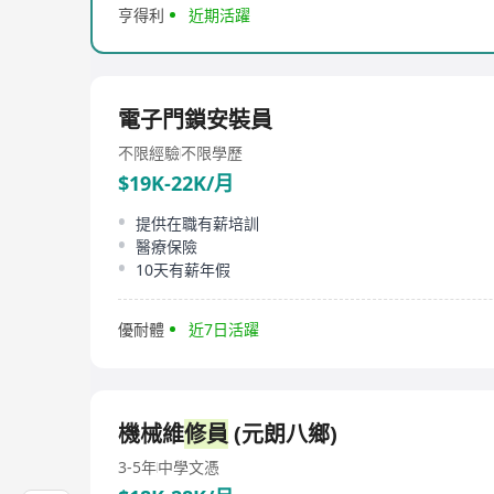
亨得利
近期活躍
電子門鎖安裝員
不限經驗
不限學歷
$19K-22K/月
提供在職有薪培訓
醫療保險
10天有薪年假
優耐體
近7日活躍
機械維
修員
(元朗八鄉)
3-5年
中學文憑