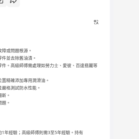
故障或問題根源。
零件並去除舊油漬。
的零件。高級師傅需處理如勞力士、愛彼、百達翡麗等
位置精確添加專用潤滑油。
並嚴格測試防水性能。
翻新。
問題。
約1年經驗；高級師傅則需3至5年經驗。持有