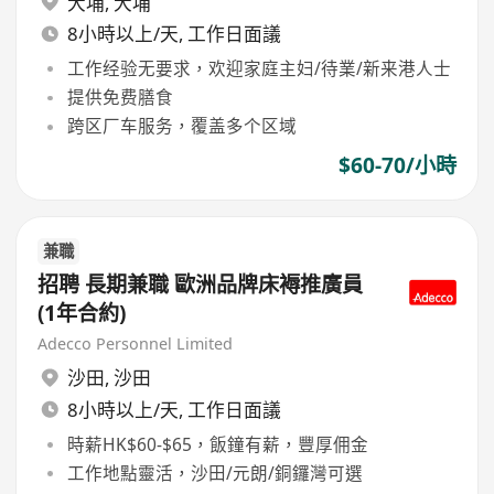
大埔
,
大埔
8小時以上/天, 工作日面議
工作经验无要求，欢迎家庭主妇/待業/新来港人士
提供免费膳食
跨区厂车服务，覆盖多个区域
$60-70/小時
兼職
招聘 長期兼職 歐洲品牌床褥推廣員
(1年合約)
Adecco Personnel Limited
沙田
,
沙田
8小時以上/天, 工作日面議
時薪HK$60-$65，飯鐘有薪，豐厚佣金
工作地點靈活，沙田/元朗/銅鑼灣可選