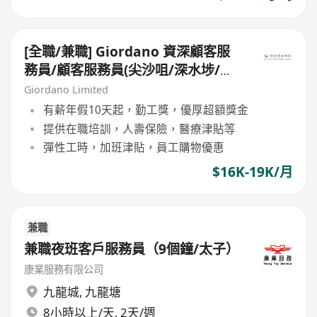
[全職/兼職] Giordano 資深顧客服
務員/顧客服務員(尖沙咀/深水埗/將
軍澳/ 黃埔/ 禾輋/ 中環/ 北角 )
Giordano Limited
有薪年假10天起，勤工獎，優厚超額獎金
提供在職培訓，人壽保險，醫療津貼等
彈性工時，加班津貼，員工購物優惠
$16K-19K/月
兼職
兼職夜班客戶服務員（9個鐘/太子）
康業服務有限公司
九龍城
,
九龍塘
8小時以上/天, 2天/週