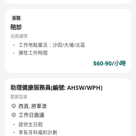
兼職
陪診
兆逸護理
工作地點靈活：沙田/大埔/北區
彈性工作時間
$60-90/小時
助理健康服務員(編號: AHSW/WPH)
靈實協會
西貢
,
將軍澳
工作日面議
提供生日假
享有牙科福利計劃