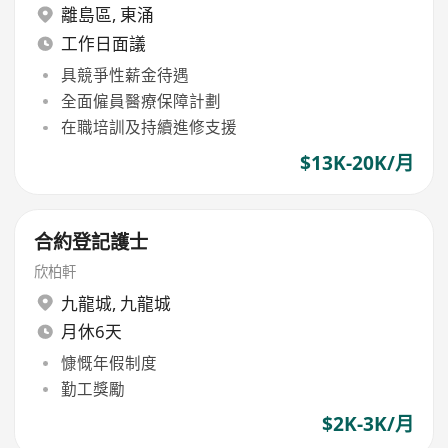
離島區
,
東涌
工作日面議
具競爭性薪金待遇
全面僱員醫療保障計劃
在職培訓及持續進修支援
$13K-20K/月
合約登記護士
欣柏軒
九龍城
,
九龍城
月休6天
慷慨年假制度
勤工獎勵
$2K-3K/月