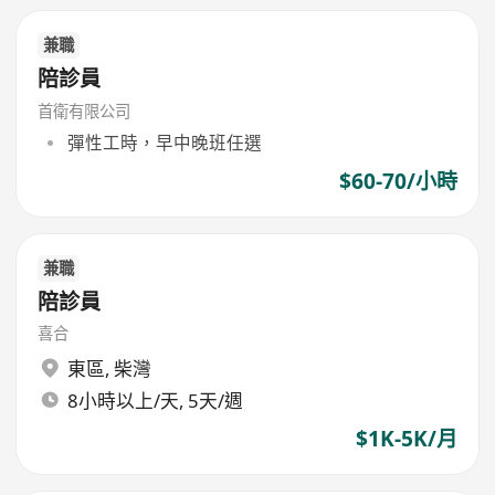
兼職
陪診員
首衛有限公司
彈性工時，早中晚班任選
$60-70/小時
兼職
陪診員
喜合
東區
,
柴灣
8小時以上/天, 5天/週
$1K-5K/月