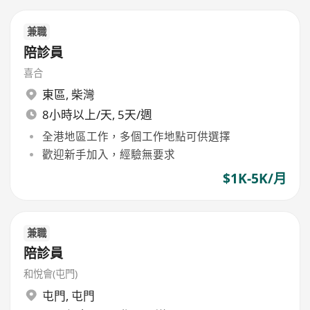
兼職
陪診員
喜合
東區
,
柴灣
8小時以上/天, 5天/週
全港地區工作，多個工作地點可供選擇
歡迎新手加入，經驗無要求
$1K-5K/月
兼職
陪診員
和悅會(屯門)
屯門
,
屯門