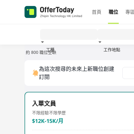
首頁
職位
專
工種
工作地點
約 800 職位空缺
經驗
為這次搜尋的未來上新職位創建
訂閱
入單文員
不限經驗
不限學歷
$12K-15K/月