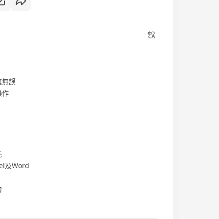
確無誤
操作
先
l及Word
力