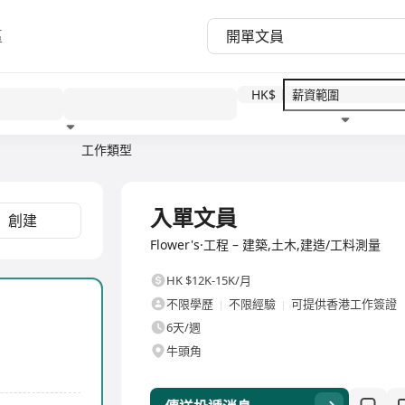
區
HK$
工作類型
教育程度
福利待遇
全職
入單文員
創建
Flower's·工程 – 建築,土木,建造/工料測量
HK $12K-15K/月
不限學歷
不限經驗
可提供香港工作簽證
6天/週
牛頭角