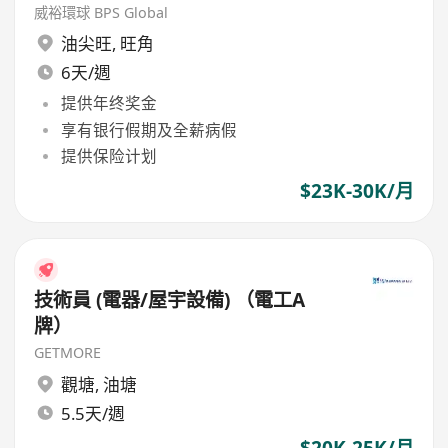
威裕環球 BPS Global
油尖旺
,
旺角
6天/週
提供年终奖金
享有银行假期及全薪病假
提供保险计划
$23K-30K/月
技術員 (電器/屋宇設備) （電工A
牌）
GETMORE
觀塘
,
油塘
5.5天/週