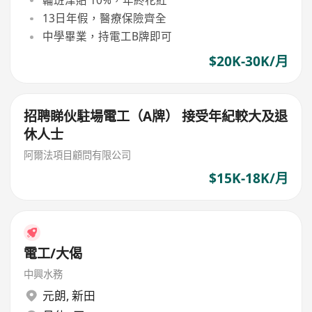
13日年假，醫療保險齊全
中學畢業，持電工B牌即可
$20K-30K/月
招聘睇伙駐場電工（A牌） 接受年紀較大及退
休人士
阿爾法項目顧問有限公司
$15K-18K/月
電工/大偈
中興水務
元朗
,
新田