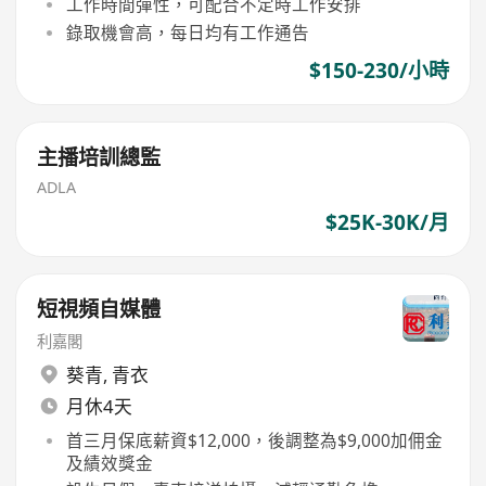
工作時間彈性，可配合不定時工作安排
錄取機會高，每日均有工作通告
$150-230/小時
主播培訓總監
ADLA
$25K-30K/月
短視頻自媒體
利嘉閣
葵青
,
青衣
月休4天
首三月保底薪資$12,000，後調整為$9,000加佣金
及績效獎金