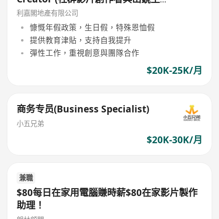
持)
利嘉閣地產有限公司
慷慨年假政策，生日假，特殊恩恤假
提供教育津貼，支持自我提升
彈性工作，重視創意與團隊合作
$20K-25K/月
商务专员(Business Specialist)
小五兄弟
$20K-30K/月
兼職
$80每日在家用電腦賺時薪$80在家影片製作
助理！