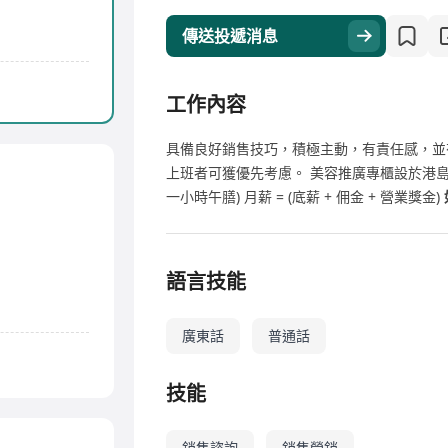
傳送投遞消息
工作內容
具備良好銷售技巧，積極主動，有責任感，並
上班者可獲優先考慮。 美容推廣專櫃設於港島、九龍
一小時午膳) 月薪 = (底薪 + 佣金 + 營業獎金)
語言技能
廣東話
普通話
技能
銷售諮詢
銷售營銷