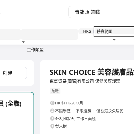
區
HK$
工作類型
教育程度
福利待遇
全職
SKIN CHOICE 美容護膚
創建
東盛貿易(國際)有限公司·保健美容護理
兼職
 (全職)
HK $11K-20K/月
不限學歷
不限經驗
僅香港永久居民
4~8小時/天, 工作日面議
梨木樹