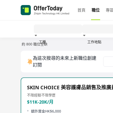
首頁
職位
專
工種
工作地點
約 800 職位空缺
經驗
為這次搜尋的未來上新職位創建
訂閱
SKIN CHOICE 美容護膚品銷售及推廣員
不限經驗
不限學歷
$11K-20K/月
額外賞金HK$6,000