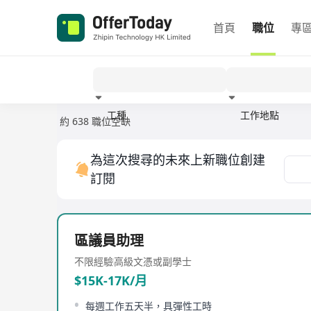
首頁
職位
專
工種
工作地點
約 638 職位空缺
經驗
為這次搜尋的未來上新職位創建
訂閱
區議員助理
不限經驗
高級文憑或副學士
$15K-17K/月
每週工作五天半，具彈性工時