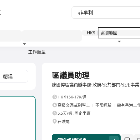
區
HK$
工作類型
教育程度
福利待遇
全職
區議員助理
創建
陳國偉區議員辦事處·政府/公共部門/公用事業
HK $15K-17K/月
高級文憑或副學士
不限經驗
需有香港工
5.5天/週, 固定坐班
石硤尾