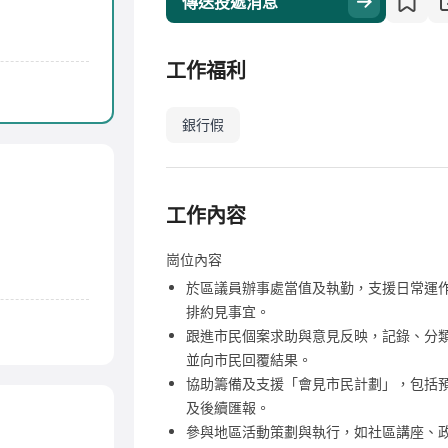
傳送投遞消息
工作福利
銀行假
工作內容
崗位內容
於區議員辦事處當值及執勤，支援日常運
排約見事宜。
跟進市民個案求助與意見反映，記錄、分
並向市民回覆結果。
協助籌備及支援「會見市民計劃」，包括
及後續匯報。
參與地區活動策劃與執行，如社區講座、