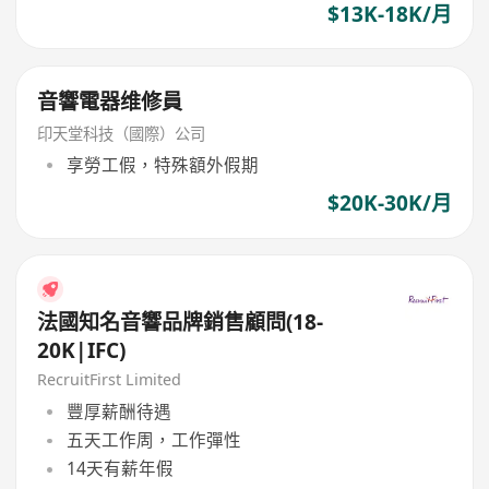
$13K-18K/月
音響電器维修員
印天堂科技（國際）公司
享勞工假，特殊額外假期
$20K-30K/月
法國知名音響品牌銷售顧問(18-
20K|IFC)
RecruitFirst Limited
豐厚薪酬待遇
五天工作周，工作彈性
14天有薪年假