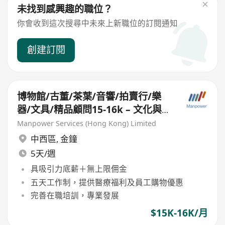
未找到感興趣的職位？
你會收到這次搜尋中未來上新職位的訂閱通知
創建訂閱
博物館/古董/茶葉/音響/拍賣行/樂
器/文具/精品顧問15-16k – 文化與生
活品味零售人才優先（五天工作）
Manpower Services (Hong Kong) Limited
中西區
,
金鐘
5天/週
具吸引力底薪＋無上限佣金
五天工作制，提供醫療福利及員工購物優惠
完善在職培訓，專業發展
$15K-16K/月