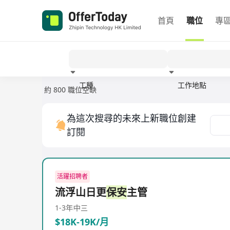
首頁
職位
專
工種
工作地點
約 800 職位空缺
經驗
為這次搜尋的未來上新職位創建
訂閱
活躍招聘者
流浮山日更
保安
主管
1-3年
中三
$18K-19K/月