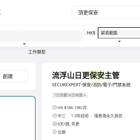
區
HK$
工作類型
教育程度
福利待遇
全職
流浮山日更
保安
主管
創建
SECUREXPERT·保安/消防/電子/門禁系統
7日回覆56位候選人
HK $18K-19K/月
中三
1-3年经验
僅香港永久居民
6天/週, 早更
元朗