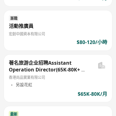
兼職
活動推廣員
宏創中國資本有限公司
$80-120/小時
著名旅游企业招聘Assistant
Operation Director(65K-80K+ 花
红)
香港尚品實業有限公司
另設花紅
$65K-80K/月
最新