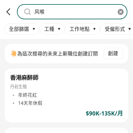
全部篩選
工種
工作地點
受僱形式
創建
為這次搜尋的未來上新職位創建訂閱
香港麻醉師
丹若生殖
年終花紅
14天年休假
$90K-135K/月