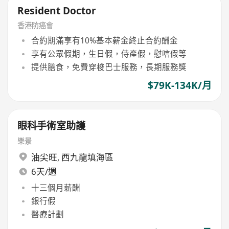
Resident Doctor
香港防癌會
合約期滿享有10%基本薪金終止合約酬金
享有公眾假期，生日假，侍產假，慰唁假等
提供膳食，免費穿梭巴士服務，長期服務獎
$79K-134K/月
眼科手術室助護
樂景
油尖旺
,
西九龍填海區
6天/週
十三個月薪酬
銀行假
醫療計劃