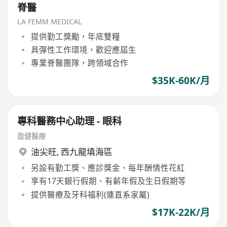
脊醫
LA FEMM MEDICAL
提供勤工獎勵，年底雙糧
具彈性工作環境，歡迎應屆生
專業脊醫團隊，跨領域合作
$35K-60K/月
專科醫務中心助理 - 眼科
盈健醫療
油尖旺
,
西九龍填海區
另設有勤工獎、應診獎金、每年酬情性花紅
享有17天銀行假期、有薪年假及生日假期等
提供醫療及牙科福利(連直系家屬)
$17K-22K/月