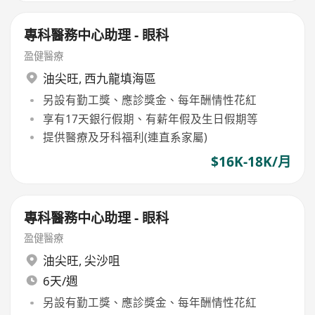
專科醫務中心助理 - 眼科
盈健醫療
油尖旺
,
西九龍填海區
另設有勤工獎、應診獎金、每年酬情性花紅
享有17天銀行假期、有薪年假及生日假期等
提供醫療及牙科福利(連直系家屬)
$16K-18K/月
專科醫務中心助理 - 眼科
盈健醫療
油尖旺
,
尖沙咀
6天/週
另設有勤工獎、應診獎金、每年酬情性花紅