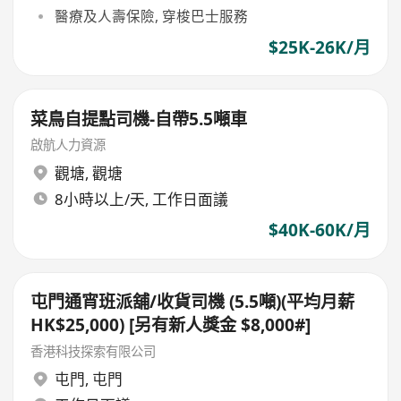
醫療及人壽保險, 穿梭巴士服務
$25K-26K/月
菜鳥自提點司機-自帶5.5噸車
啟航人力資源
觀塘
,
觀塘
8小時以上/天, 工作日面議
$40K-60K/月
屯門通宵班派舖/收貨司機 (5.5噸)(平均月薪
HK$25,000) [另有新人獎金 $8,000#]
香港科技探索有限公司
屯門
,
屯門