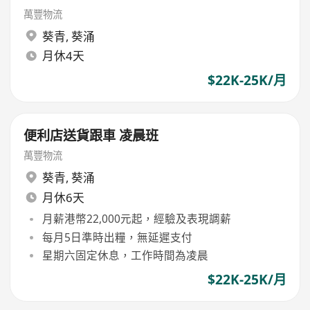
萬豐物流
葵青
,
葵涌
月休4天
$22K-25K/月
便利店送貨跟車 凌晨班
萬豐物流
葵青
,
葵涌
月休6天
月薪港幣22,000元起，經驗及表現調薪
每月5日準時出糧，無延遲支付
星期六固定休息，工作時間為凌晨
$22K-25K/月