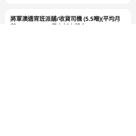
將軍澳通宵班派舖/收貨司機 (5.5噸)(平均月
薪HK$25,000) [另有新人獎金 $8,000#]
香港科技探索有限公司
西貢
,
將軍澳
工作日面議
新人獎金 $8,000, 勤工獎, 績效花紅
有薪年假16天, 生日假, 婚假等
醫療及人壽保險, 穿梭巴士服務
$25K-26K/月
最新
將軍澳通宵班派舖/收貨司機 (5.5噸)
(平均月薪HK$25,000) [另有新人獎