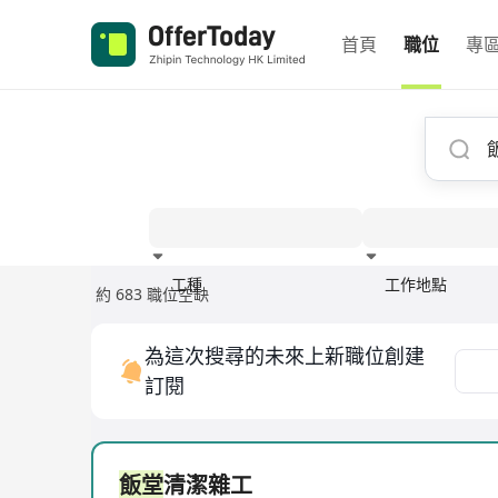
首頁
職位
專
工種
工作地點
約 683 職位空缺
經驗
為這次搜尋的未來上新職位創建
訂閱
飯堂
清潔雜工