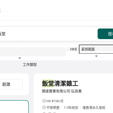
區
搜
HK$
工作類型
教育程度
福利待遇
全職
飯堂
清潔雜工
創建
開達實業有限公司·玩具業
HK $15K/月
不限學歷
1-3年经验
僅香港永久居民