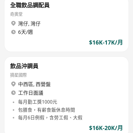
全職飲品調配員
奇奧堂
灣仔
,
灣仔
6天/週
$16K-17K/月
飲品沖調員
摘星國際
中西區
,
西營盤
工作日面議
每月勤工獎1000元
包膳食，有薪食飯休息時間
每月6日例假，含勞工假、大假
$16K-20K/月