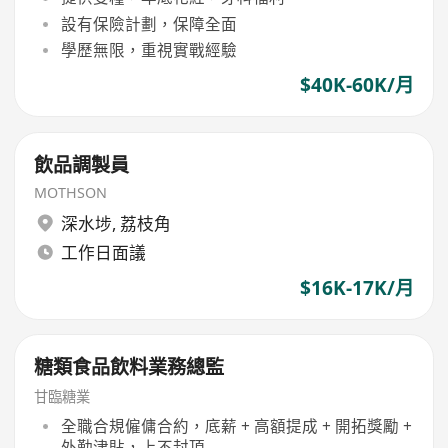
設有保險計劃，保障全面
學歷無限，重視實戰經驗
$40K-60K/月
飲品調製員
MOTHSON
深水埗
,
荔枝角
工作日面議
$16K-17K/月
糖類食品飲料業務總監
甘臨糖業
全職合規僱傭合約，底薪 + 高額提成 + 開拓獎勵 +
外勤津貼，上不封頂