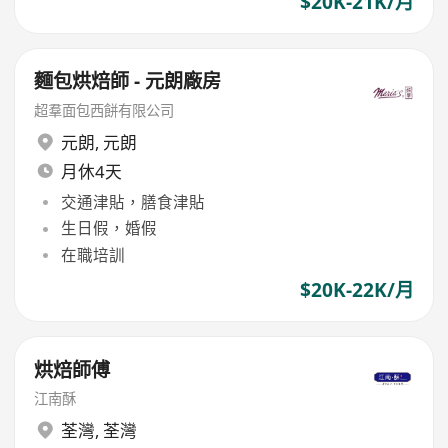
$20K-21K/月
麵包烘焙師 - 元朗廠房
超羣面包西餅有限公司
元朗
,
元朗
月休4天
交通津貼，膳食津貼
生日假，婚假
在職培訓
$20K-22K/月
烘焙師傅
江南酥
荃灣
,
荃灣