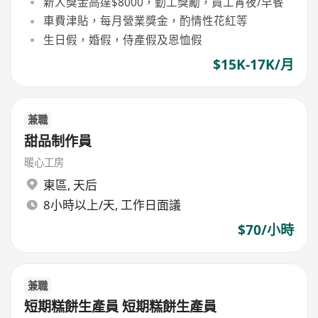
新人獎金高達$8000，勤工獎勵，員工宵夜/早餐
車費津貼，每月營業獎金，酌情性花紅等
生日假，婚假，侍產假及恩恤假
$15K-17K/月
兼職
甜品制作員
暖心工房
東區
,
天后
8小時以上/天, 工作日面議
$70/小時
兼職
短期糕餅生產員 短期糕餅生產員