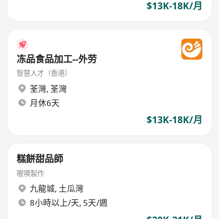
$13K-18K/月
冻品食品加工--外劳
智慧人才（香港）
荃灣
,
荃灣
月休6天
$13K-18K/月
糕餅甜品師
喔噢製作
九龍城
,
土瓜灣
8小時以上/天, 5天/週