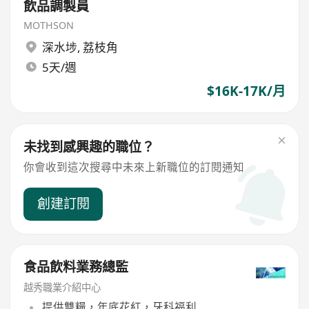
飲品調製員
MOTHSON
深水埗
,
荔枝角
5天/週
$16K-17K/月
未找到感興趣的職位？
你會收到這次搜尋中未來上新職位的訂閱通知
創建訂閱
食品飲料業務總監
越秀職業介紹中心
提供雙糧，年底花紅，牙科福利