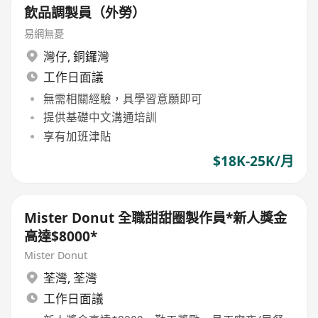
飲品調製員（外勞）
易網無憂
灣仔
,
銅鑼灣
工作日面議
無需相關經驗，具學習意願即可
提供基礎中文溝通培訓
享有加班津貼
$18K-25K/月
Mister Donut 全職甜甜圈製作員*新人獎金
高達$8000*
Mister Donut
荃灣
,
荃灣
工作日面議