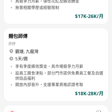
具競爭力月薪，彈性花紅及績效酬金
無需相關學歷或經驗限制
$17K-26K/月
麵包師傅
許妤
觀塘
,
九龍灣
5天/週
享有季度績效獎金，具市場競爭力月薪
設員工膳食津貼，部分門市提供免費員工餐及自選
烘焙品福利
開放內部晉升，支援專業資格認證考取
$18K-28K/月