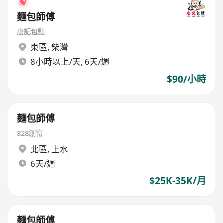
麵包師傅
唐記包點
東區
,
柴灣
8小時以上/天, 6天/週
$90/小時
麵包師傅
828創富
北區
,
上水
6天/週
$25K-35K/月
麵包師傅