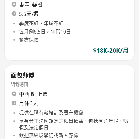
東區
,
柴灣
5.5天/週
季度花紅，年尾花紅
每月例6.5日，年假10日
醫療保險
$18K-20K/月
面包师傅
明發粥面
中西區
,
上環
月休6天
提供在職有薪培訓及晉升機會
享有勞工法例規定之僱員權益，包括有薪年假、病
假及法定假日
歡迎無經驗學徒或新人應徵