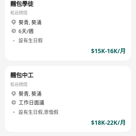
麵包學徒
松谷烘焙
葵青
,
葵涌
6天/週
設有生日假
$15K-16K/月
麵包中工
松谷烘焙
葵青
,
葵涌
工作日面議
設有生日假,恩恤假
$18K-22K/月