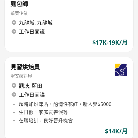
麵包師
華美企業
九龍城
,
九龍城
工作日面議
$17K-19K/月
見習烘焙員
聖安娜餅屋
觀塘
,
藍田
工作日面議
超時加班津貼，酌情性花紅，新人獎$5000
生日假，家庭友善假等
在職培訓，良好晉升機會
$14K/月