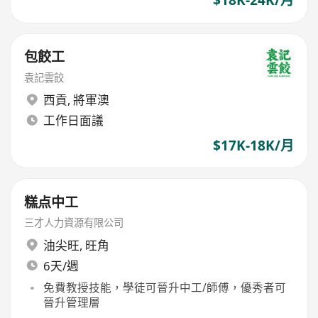
$18K-24K/月
包餃工
袁記雲餃
西貢
,
將軍澳
工作日面議
$17K-18K/月
糕点中工
三才人力資源有限公司
油尖旺
,
旺角
6天/週
免費教授技能，學徒可晉升中工/師傅，優秀者可
晉升管理層