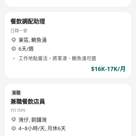
餐飲調配助理
日韓一會
東區
,
鰂魚涌
6天/週
工作地點靈活，將軍澳、鰂魚涌可選
$16K-17K/月
兼職
兼職餐飲店員
YO INN
灣仔
,
銅鑼灣
4~8小時/天, 月休6天