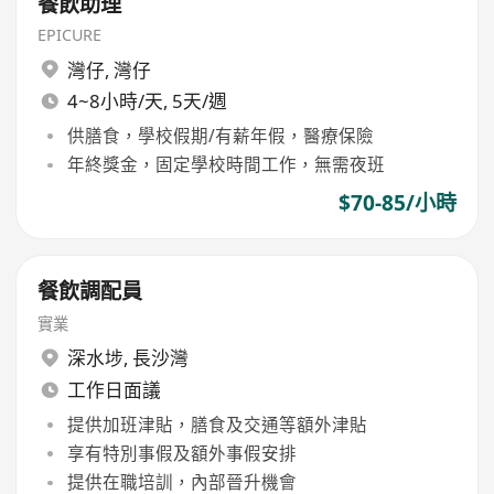
餐飲助理
EPICURE
灣仔
,
灣仔
4~8小時/天, 5天/週
供膳食，學校假期/有薪年假，醫療保險
年終獎金，固定學校時間工作，無需夜班
$70-85/小時
餐飲調配員
實業
深水埗
,
長沙灣
工作日面議
提供加班津貼，膳食及交通等額外津貼
享有特別事假及額外事假安排
提供在職培訓，內部晉升機會