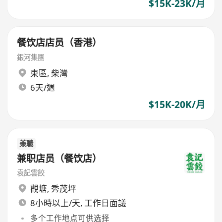
$15K-23K/月
餐饮店店员（香港）
銀河集團
東區
,
柴灣
6天/週
$15K-20K/月
兼職
兼职店员（餐饮店）
袁記雲餃
觀塘
,
秀茂坪
8小時以上/天, 工作日面議
多个工作地点可供选择