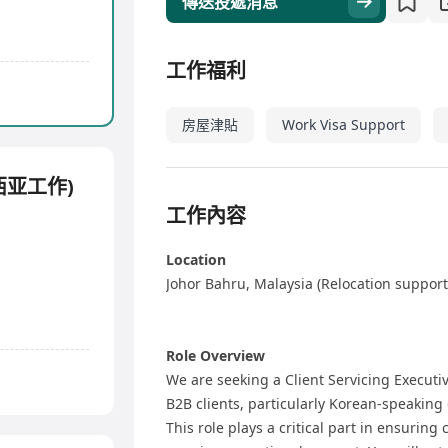
傳送投遞消息
工作福利
房屋津貼
Work Visa Support
西亚工作)
工作內容
Location
Johor Bahru, Malaysia (Relocation support
Role Overview
We are seeking a Client Servicing Executiv
B2B clients, particularly Korean-speaking 
This role plays a critical part in ensuring