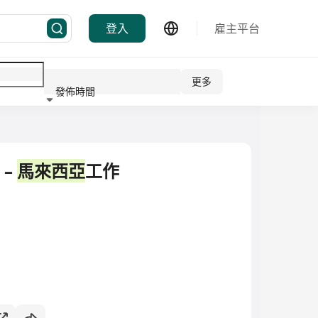
登入
雇主平台
更多
發佈時間
行業
）–
馬來西亞
工作