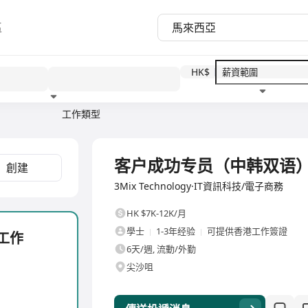
區
HK$
工作類型
教育程度
福利待遇
全職
客户成功专员（中韩双语
創建
3Mix Technology·IT資訊科技/電子商務
HK $7K-12K/月
學士
1-3年经验
可提供香港工作簽證
工作
6天/週, 流動/外勤
尖沙咀