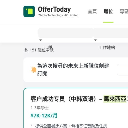
首頁
職位
專
工種
工作地點
約 151 職位空缺
經驗
為這次搜尋的未來上新職位創建
訂閱
客户成功专员（中韩双语）–
馬來西亞
1-3年
學士
$7K-12K/月
提供全面搬迁方案，包括签证赞助及住房