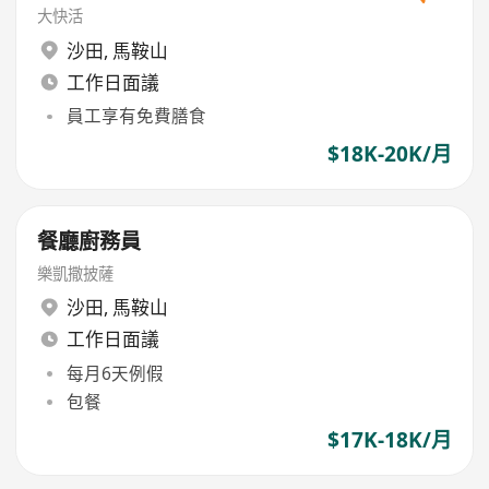
大快活
沙田
,
馬鞍山
工作日面議
員工享有免費膳食
$18K-20K/月
餐廳廚務員
樂凱撒披薩
沙田
,
馬鞍山
工作日面議
每月6天例假
包餐
$17K-18K/月