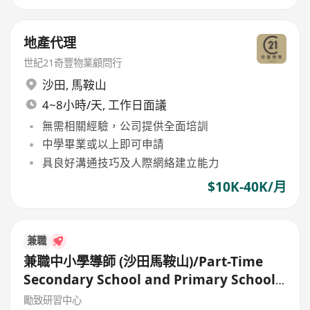
地產代理
世紀21奇豐物業顧問行
沙田
,
馬鞍山
4~8小時/天, 工作日面議
無需相關經驗，公司提供全面培訓
中學畢業或以上即可申請
具良好溝通技巧及人際網絡建立能力
$10K-40K/月
兼職
兼職中小學導師 (沙田馬鞍山)/Part-Time
Secondary School and Primary School
Tutor
勵致研習中心