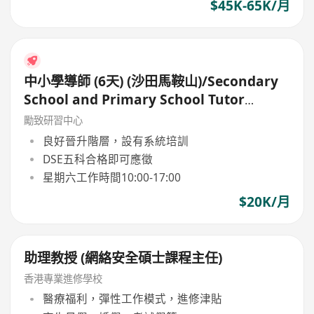
$45K-65K/月
中小學導師 (6天) (沙田馬鞍山)/Secondary
School and Primary School Tutor
(6days)
勵致研習中心
良好晉升階層，設有系統培訓
DSE五科合格即可應徵
星期六工作時間10:00-17:00
$20K/月
助理教授 (網絡安全碩士課程主任)
香港專業進修學校
醫療福利，彈性工作模式，進修津貼