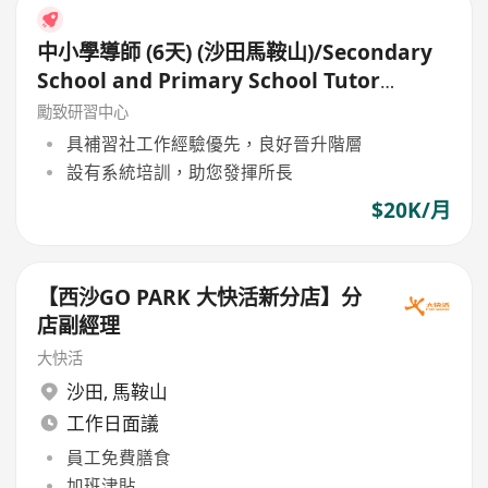
中小學導師 (6天) (沙田馬鞍山)/Secondary
School and Primary School Tutor
(6days)
勵致研習中心
具補習社工作經驗優先，良好晉升階層
設有系統培訓，助您發揮所長
$20K/月
【西沙GO PARK 大快活新分店】分
店副經理
大快活
沙田
,
馬鞍山
工作日面議
員工免費膳食
加班津貼