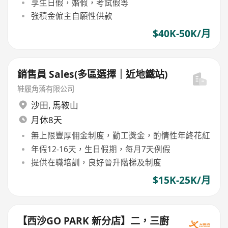
享生日假，婚假，考試假等
強積金僱主自願性供款
$40K-50K/月
銷售員 Sales(多區選擇｜近地鐵站)
鞋履角落有限公司
沙田
,
馬鞍山
月休8天
無上限豐厚佣金制度，勤工獎金，酌情性年終花紅
年假12-16天，生日假期，每月7天例假
提供在職培訓，良好晉升階梯及制度
$15K-25K/月
【西沙GO PARK 新分店】二，三廚