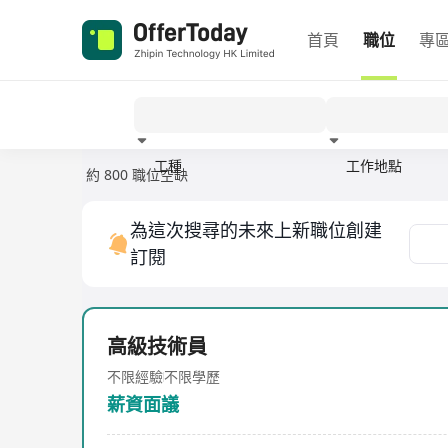
首頁
職位
專
工種
工作地點
約 800 職位空缺
經驗
為這次搜尋的未來上新職位創建
訂閱
高級技術員
不限經驗
不限學歷
薪資面議