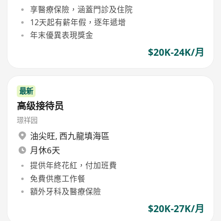
享醫療保險，涵蓋門診及住院
12天起有薪年假，逐年遞增
年末優異表現獎金
$20K-24K/月
最新
高级接待员
璟祥园
油尖旺
,
西九龍填海區
月休6天
提供年終花紅，付加班費
免費供應工作餐
額外牙科及醫療保險
$20K-27K/月