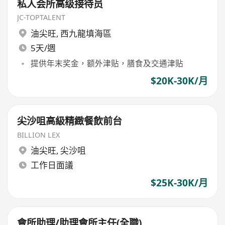
私人会所高级接待员
JC-TOPTALENT
油尖旺
,
西九龍填海區
5天/週
提供年末奖金，额外津贴，膳食及交通津贴
$20K-30K/月
尖沙咀高級精緻餐飲前台
BILLION LEX
油尖旺
,
尖沙咀
工作日面議
$25K-30K/月
會所助理/助理會所主任(全職)