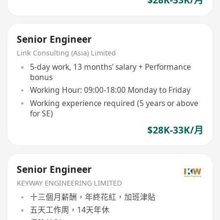
$28K-33K/月
Senior Engineer
Link Consulting (Asia) Limited
5-day work, 13 months' salary + Performance
bonus
Working Hour: 09:00-18:00 Monday to Friday
Working experience required (5 years or above
for SE)
$28K-33K/月
Senior Engineer
KEYWAY ENGINEERING LIMITED
十三個月薪酬，年終花紅，加班津貼
五天工作周，14天年休