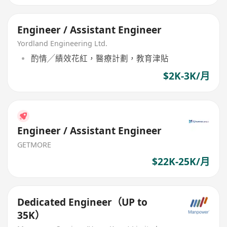
Engineer / Assistant Engineer
Yordland Engineering Ltd.
酌情╱績效花紅，醫療計劃，教育津貼
$2K-3K/月
Engineer / Assistant Engineer
GETMORE
$22K-25K/月
Dedicated Engineer（UP to
35K）