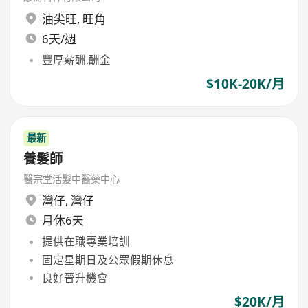
油尖旺
,
旺角
6天/週
豐厚薪酬,酬金
$10K-20K/月
最新
養髮師
醫宗堂活髮中醫藥中心
灣仔
,
灣仔
月休6天
提供在職專業培訓
固定星期日及公眾假期休息
良好晉升機會
$20K/月