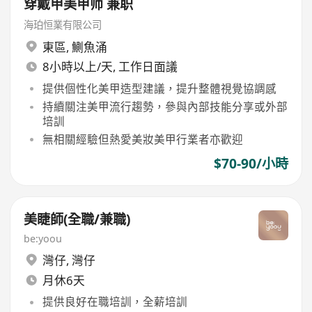
穿戴甲美甲师 兼职
海珀恒業有限公司
東區
,
鰂魚涌
8小時以上/天, 工作日面議
提供個性化美甲造型建議，提升整體視覺協調感
持續關注美甲流行趨勢，參與內部技能分享或外部
培訓
無相關經驗但熱愛美妝美甲行業者亦歡迎
$70-90/小時
美睫師(全職/兼職)
be:yoou
灣仔
,
灣仔
月休6天
提供良好在職培訓，全薪培訓