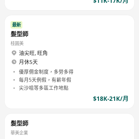
$11K-17K/月
最新
髮型師
桂圓美
油尖旺
,
旺角
月休5天
優厚佣金制度，多勞多得
每月5天例假，有薪年假
尖沙咀等多區工作地點
$18K-21K/月
髮型師
華美企業