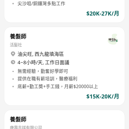
尖沙咀/銅鑼灣多點工作
$20K-27K/月
養髮師
活髮社
油尖旺
,
西九龍填海區
4~8小時/天, 工作日面議
無需經驗，勤奮好學即可
提供在職有薪培訓，醫療福利
底薪+勤工奬+手工錢，月薪$20000以上
$15K-20K/月
養髮師
康壽吉祥有限公司