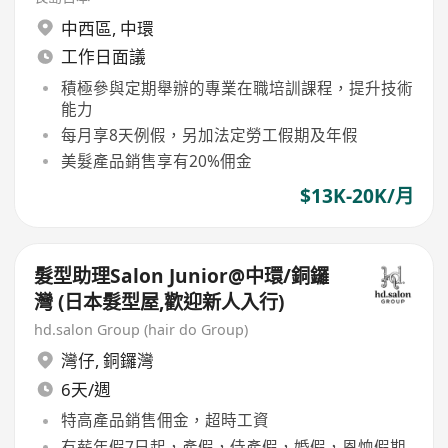
中西區
,
中環
工作日面議
積極參與定期舉辦的專業在職培訓課程，提升技術
能力
每月享8天例假，另加法定勞工假期及年假
美髮產品銷售享有20%佣金
$13K-20K/月
髮型助理Salon Junior@中環/銅鑼
灣 (日本髮型屋,歡迎新人入行)
hd.salon Group (hair do Group)
灣仔
,
銅鑼灣
6天/週
特高產品銷售佣金，超時工資
有薪年假7日起，產假，侍產假，婚假，恩恤假期