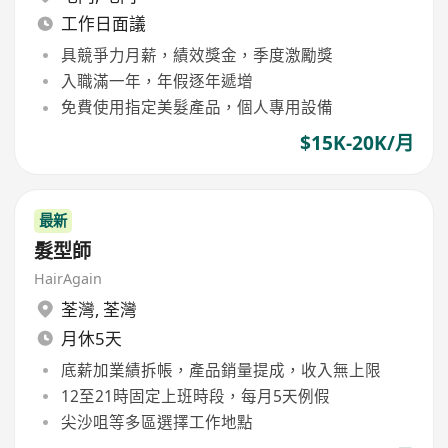
工作日面議
具競爭力月薪，績效獎金，季度激勵獎
入職滿一年，年假逐年遞增
免費使用指定美髮產品，個人專用設備
$15K-20K/月
最新
髮型師
HairAgain
荃灣
,
荃灣
月休5天
底薪加業績拆帳，產品銷量提成，收入無上限
12至21時固定上班時段，每月5天例假
尖沙咀等多區選擇工作地點