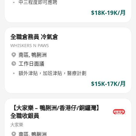
中三程度即可應聘
$18K-19K/月
全職倉務員 冷氣倉
WHISKERS N PAWS
南區
,
鴨脷洲
工作日面議
額外津貼，加班津貼，醫療計劃
$15K-17K/月
【大家樂 – 鴨脷洲/香港仔/銅鑼灣】
全職收銀員
大家樂
南區
,
鴨脷洲