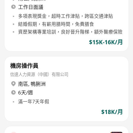
工作日面議
多項表現獎金，超時工作津貼，跨區交通津貼
結婚假期，有薪用膳時間，免費膳食
資歷架構專業培訓，良好晉升階梯，額外醫療保險
$15K-16K/月
機房操作員
信達人力資源（中國）有限公司
南區
,
鴨脷洲
6天/週
滿一年7天年假
$18K/月