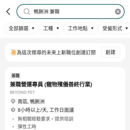
全部篩選
工種
工作地點
受僱形式
創建
為這次搜尋的未來上新職位創建訂閱
兼職
兼職營運專員 (寵物殯儀善終行業)
BEYOND PET
南區
,
鴨脷洲
8小時以上/天, 工作日面議
無相關經驗要求，提供培訓
彈性工時