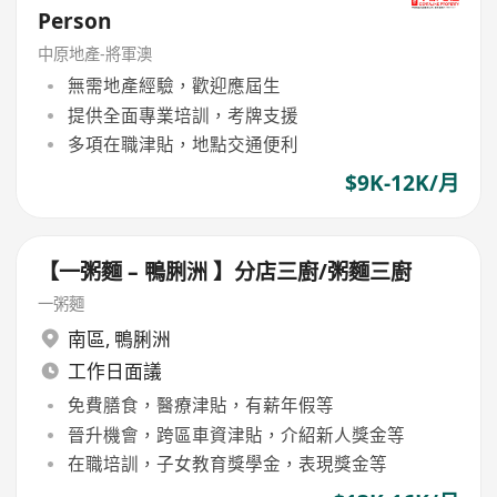
Person
中原地產-將軍澳
無需地產經驗，歡迎應屆生
提供全面專業培訓，考牌支援
多項在職津貼，地點交通便利
$9K-12K/月
【一粥麵 – 鴨脷洲 】分店三廚/粥麵三廚
一粥麵
南區
,
鴨脷洲
工作日面議
免費膳食，醫療津貼，有薪年假等
晉升機會，跨區車資津貼，介紹新人獎金等
在職培訓，子女教育獎學金，表現獎金等