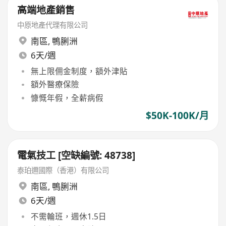
高端地產銷售
中原地產代理有限公司
南區
,
鴨脷洲
6天/週
無上限佣金制度，額外津貼
額外醫療保險
慷慨年假，全薪病假
$50K-100K/月
電氣技工 [空缺編號: 48738]
泰珀邇國際（香港）有限公司
南區
,
鴨脷洲
6天/週
不需輪班，週休1.5日