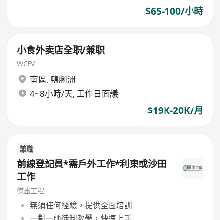
$65-100/小時
小食外卖店全职/兼职
WCFV
南區
,
鴨脷洲
4~8小時/天, 工作日面議
$19K-20K/月
兼職
前線登記員*需戶外工作*利東或沙田
工作
傑出工程
無須任何經驗，提供全面培訓
一對一師徒制教學，快速上手